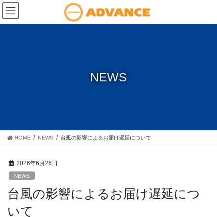
コ
ナ
ン
ビ
テ
ゲ
ン
ー
ツ
シ
に
ョ
移
ン
NEWS
動
に
移
動
HOME
NEWS
台風の影響によるお届け遅延について
2026年6月26日
NEWS
台風の影響によるお届け遅延につ
いて