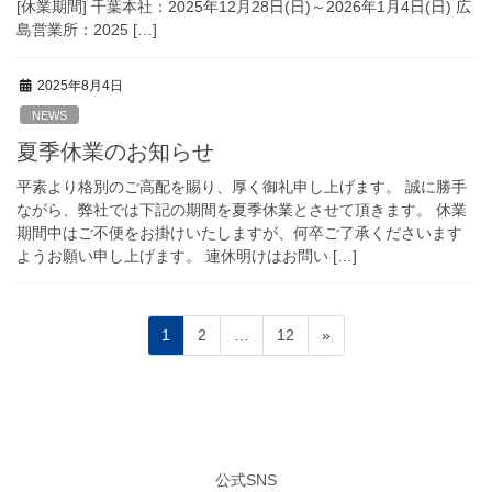
[休業期間] 千葉本社：2025年12月28日(日)～2026年1月4日(日) 広
島営業所：2025 […]
2025年8月4日
NEWS
夏季休業のお知らせ
平素より格別のご高配を賜り、厚く御礼申し上げます。 誠に勝手
ながら、弊社では下記の期間を夏季休業とさせて頂きます。 休業
期間中はご不便をお掛けいたしますが、何卒ご了承くださいます
ようお願い申し上げます。 連休明けはお問い […]
投
ペ
ペ
ペ
1
2
…
12
»
稿
ー
ー
ー
ジ
ジ
ジ
の
ペ
ー
公式SNS
ジ