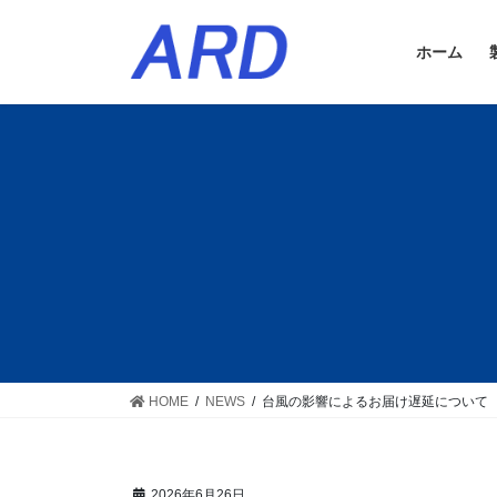
コ
ナ
ン
ビ
ホーム
テ
ゲ
ン
ー
ツ
シ
に
ョ
移
ン
動
に
移
動
HOME
NEWS
台風の影響によるお届け遅延について
2026年6月26日