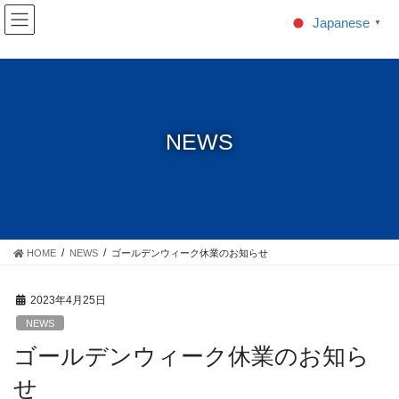
コ
ナ
Japanese
▼
ン
ビ
テ
ゲ
ン
ー
ツ
シ
に
ョ
移
ン
NEWS
動
に
移
動
HOME
NEWS
ゴールデンウィーク休業のお知らせ
2023年4月25日
NEWS
ゴールデンウィーク休業のお知ら
せ