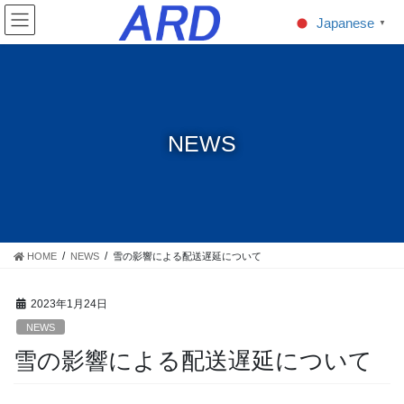
コ
ナ
Japanese
▼
ン
ビ
テ
ゲ
ン
ー
ツ
シ
に
ョ
移
ン
NEWS
動
に
移
動
HOME
NEWS
雪の影響による配送遅延について
2023年1月24日
NEWS
雪の影響による配送遅延について