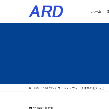
コ
ナ
ン
ビ
ホーム
テ
ゲ
ン
ー
ツ
シ
に
ョ
移
ン
動
に
移
動
HOME
NEWS
ゴールデンウィーク休業のお知らせ
2019年4月22日