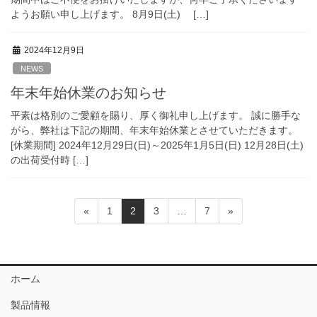
ようお願い申し上げます。 8月9日(土) […]
2024年12月9日
NEWS
年末年始休業のお知らせ
平素は格別のご愛顧を賜り、厚く御礼申し上げます。 誠に勝手な
がら、弊社は下記の期間、年末年始休業とさせていただきます。
[休業期間] 2024年12月29日(日)～2025年1月5日(日) 12月28日(土)
の出荷受付時 […]
投
ペ
ペ
ペ
ペ
«
1
2
3
…
7
»
稿
ー
ー
ー
ー
ジ
ジ
ジ
ジ
の
ペ
ホーム
ー
製品情報
ジ