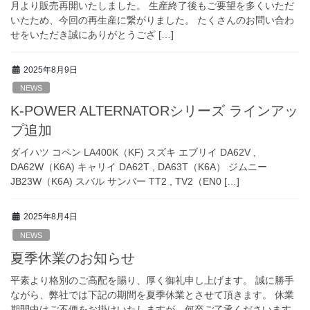
月より販売再開いたしました。 生産終了後もご要望を多くいただ
いたため、今回の再生産に繋がりました。 たくさんのお問い合わ
せをいただき誠にありがとうござ […]
2025年8月9日
NEWS
K-POWER ALTERNATORシリーズ ラインアッ
プ追加
ダイハツ コペン LA400K（KF) スズキ エブリイ DA62V ,
DA62W（K6A) キャリイ DA62T , DA63T（K6A） ジムニー
JB23W（K6A) スバル サンバー TT2 , TV2（EN0 […]
2025年8月4日
NEWS
夏季休業のお知らせ
平素より格別のご高配を賜り、厚く御礼申し上げます。 誠に勝手
ながら、弊社では下記の期間を夏季休業とさせて頂きます。 休業
期間中はご不便をお掛けいたしますが、何卒ご了承くださいます