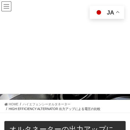
コ
ナ
ン
ビ
JA
テ
ゲ
ン
ー
ツ
シ
に
ョ
移
ン
動
に
移
HIGH EFFICIENCY ALTERNATOR
動
出力アップによる電圧の比較
HOME
ハイエフェンシーオルタネーター
HIGH EFFICIENCY ALTERNATOR 出力アップによる電圧の比較
オルタネーターの出力アップに