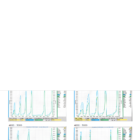
テスト B
1500～5000rpm/500rpm毎 全負荷各1回