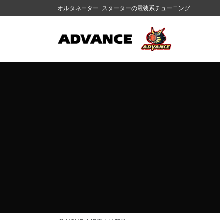
コ
ナ
オルタネーター･スターターの電装系チューニング
ン
ビ
テ
ゲ
ン
ー
ツ
シ
に
ョ
移
ン
動
に
移
動