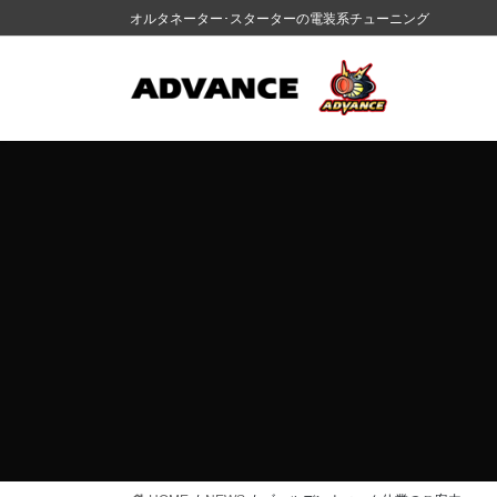
コ
ナ
オルタネーター･スターターの電装系チューニング
ン
ビ
テ
ゲ
ン
ー
ツ
シ
に
ョ
移
ン
動
に
移
動